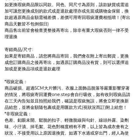
如更換瑕疵商品限以同款、同色、同尺寸為原則，該款缺貨或需追
加可讓您更換成別的款式或是退款處理亦或先當成購物金保留，換
款超過原商品金額需補差價，差價可用寄回瑕疵運費相抵唷！(寄出
商品天數皆不包例假日)
商品售出前皆會檢查燙整後再寄出，除非有重大瑕疵否則一律不受
理退換
寄錯商品/尺寸:
如果是寄錯商品，請您將商品寄回，我們會在附上寄出郵資，更換
成您訂購商品之後再寄出，如遇原訂購商品沒有貨，則可以選擇追
加或是更換品項或是退款處理
*瑕疵定義：
商品破損、超過5CM大片髒污、衣服上面飾品脫落等嚴重影響穿著
的情況，將瑕疵寄回運費one.step會自行吸收，如有收到瑕疵品請
在三天內告知並且拍照給我們，確認是瑕疵無誤，將會立即更換新
品給您，並將金額隨包裹或是用匯款方式(視狀況而訂)附上給您！
*非瑕疵定義：
色差、釦眼未開、鬆脫的扣子、輕微脫線與勾針、線頭外露、染劑
味、小汙漬、掉毛絮、花色對稱度稍有不齊，以上皆為成衣會有之
狀況，不接受用以上原因退換貨。如遇下水過或穿出門，經人為使