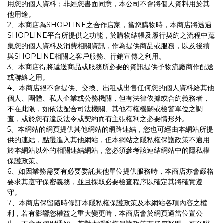
用您的個人資料；非經您書面同意，本公司不會將個人資料用於其
他用途。
2、本商店為SHOPLINE之合作店家，當您購物時，本商店將透過
SHOPLINE平台所提供之功能，於購物結帳及履行契約之流程中蒐
集您的個人資料及消費相關資訊，作為提供商品或服務，以及後續
與SHOPLINE相關之客戶服務、行銷宣傳之利用。
3、本商店得將遞送商品或服務所必要的資訊提供予物流廠商作配送
或聯絡之用。
4、本商店絕不會提供、交換、出租或出售任何您的個人資料給其他
個人、團體、私人企業或公務機關，但有法律依據或合約義務者，
不在此限，如依法配合司法機關、其他有權機關或檢警單位之調
查，或於您有違反法令或契約而有主張權利之必要情形外。
5、本網站的網頁提供其他網站的網路連結，您也可經由本網站所提
供的連結，點選進入其他網站，但本網站之隱私權保護政策不適用
於本網站以外的相關連結網站，您必須參考該連結網站中的隱私權
保護政策。
6、如因業務需要有必要委託其他單位提供服務時，本商店亦會嚴格
要求其遵守保密義務，並且採取必要檢查程序以確定其將確實遵
守。
7、本商店保留隨時修訂本隱私權保護政策及本網站各項內容之權
利，若有影響您權益之重大變更時，本商店會於網頁適當位置公