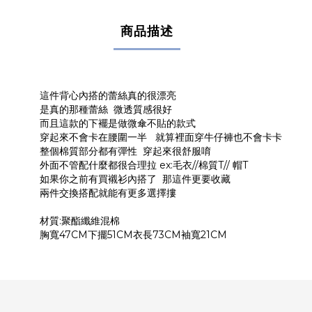
商品描述
這件背心內搭的蕾絲真的很漂亮
是真的那種蕾絲 微透質感很好
而且這款的下襬是做微傘不貼的款式
穿起來不會卡在腰圍一半 就算裡面穿牛仔褲也不會卡卡
整個棉質部分都有彈性 穿起來很舒服唷
外面不管配什麼都很合理拉 ex:毛衣//棉質T// 帽T
如果你之前有買襯衫內搭了 那這件更要收藏
兩件交換搭配就能有更多選擇摟
材質:聚酯纖維混棉
胸寬47CM下擺51CM衣長73CM袖寬21CM