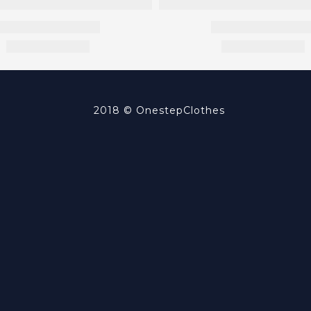
2018 ©
OnestepClothes