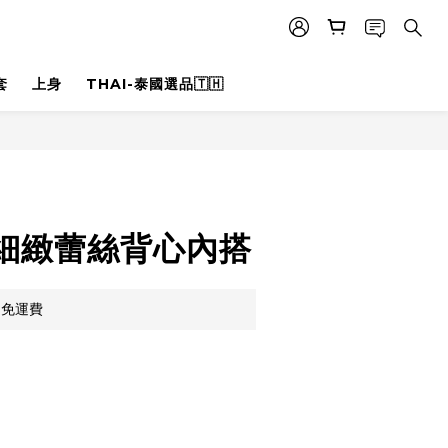
套
上身
THAI-泰國選品🇹🇭
立即購買
細緻蕾絲背心內搭
，免運費