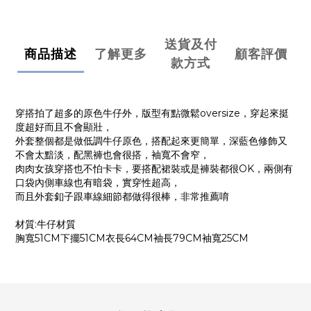
送貨及付
商品描述
了解更多
顧客評價
款方式
穿搭拍了超多的原色牛仔外，版型有點微鬆oversize，穿起來挺
度超好而且不會顯壯，
外套整個都是做低調牛仔原色，搭配起來更簡單，深藍色修飾又
不會太黯淡，配黑褲也會很搭，袖寬不會窄，
肉肉女孩穿搭也不怕卡卡，要搭配裙裝或是褲裝都很OK，兩側有
口袋內側車線也有暗袋，實穿性超高，
而且外套釦子跟車線細節都做得很棒，非常推薦唷
材質:牛仔材質
胸寬51CM下擺51CM衣長64CM袖長79CM袖寬25CM