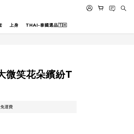
套
上身
THAI-泰國選品🇹🇭
立即購買
大微笑花朵繽紛T
，免運費