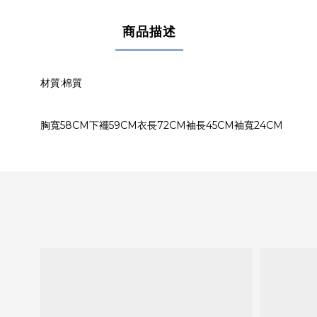
商品描述
材質:棉質
胸寬58CM下襬59CM衣長72CM袖長45CM袖寬24CM