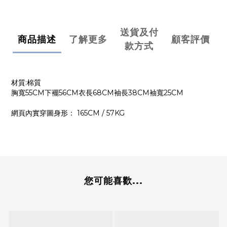
送貨及付
商品描述
了解更多
顧客評價
款方式
材質:棉質
胸寬55CM下襬56CM衣長68CM袖長38CM袖寬25CM
網頁內實穿圖身形： 165CM / 57KG
您可能喜歡...