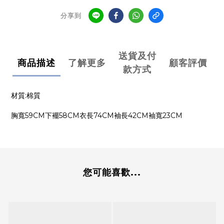
分享到
送貨及付
商品描述
了解更多
顧客評價
款方式
材質:棉質
胸寬59CM下襬58CM衣長74CM袖長42CM袖寬23CM
您可能喜歡...