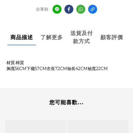
分享到
送貨及付
商品描述
了解更多
顧客評價
款方式
材質:棉質
胸寬56CM下襬57CM衣長72CM袖長42CM袖寬22CM
您可能喜歡...