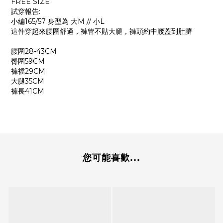
FREE SIZE
試穿報告:
小編165/57 身型為 大M // 小L
這件穿起來腰圍舒適，褲管不貼大腿，褲頭約中腰蓋到肚臍
腰圍28-43CM
臀圍59CM
褲襠29CM
大腿35CM
褲長41CM
您可能喜歡...