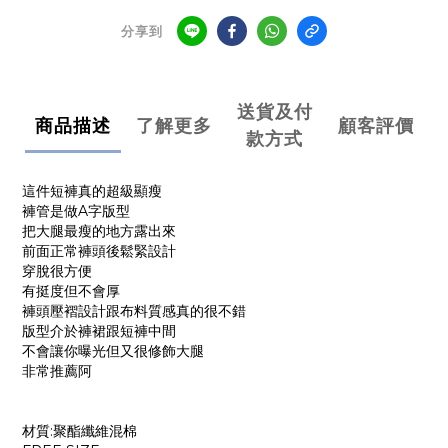
分享到
送貨及付
商品描述
了解更多
顧客評價
款方式
這件短褲真的超級顯瘦
褲管是做A字版型
把大腿最瘦的地方露出來
前面正常褲頭後鬆緊設計
穿脫很方便
有挺度但不會厚
褲頭壓褶設計跟布料質感真的很不錯
版型介於褲裙跟短褲中間
不會讓你曝光但又很修飾大腿
非常推薦阿
材質:聚酯纖維混棉