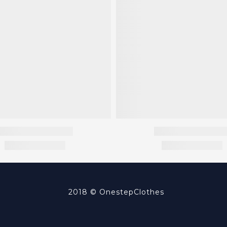
2018 ©
OnestepClothes