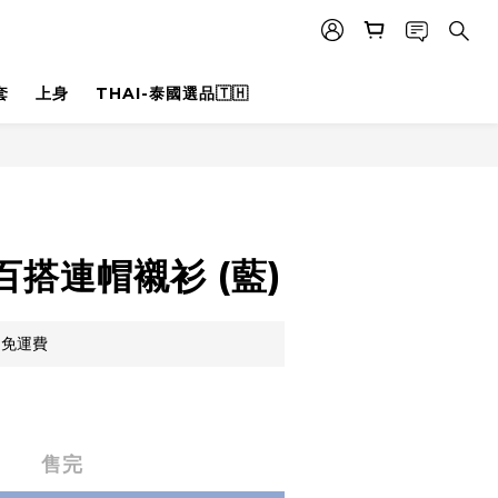
套
上身
THAI-泰國選品🇹🇭
搭連帽襯衫 (藍)
，免運費
售完