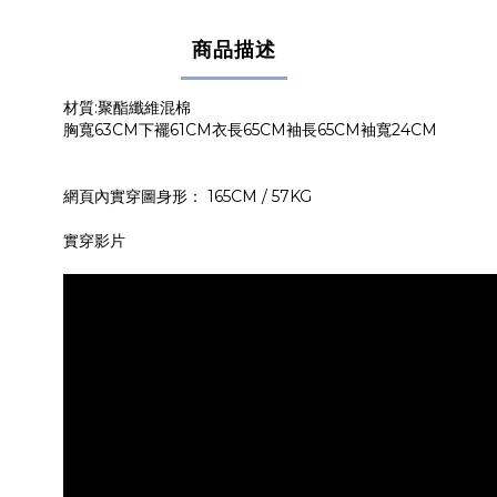
商品描述
材質:聚酯纖維混棉
胸寬63CM下襬61CM衣長65CM袖長65CM袖寬24CM
網頁內實穿圖身形： 165CM / 57KG
實穿影片