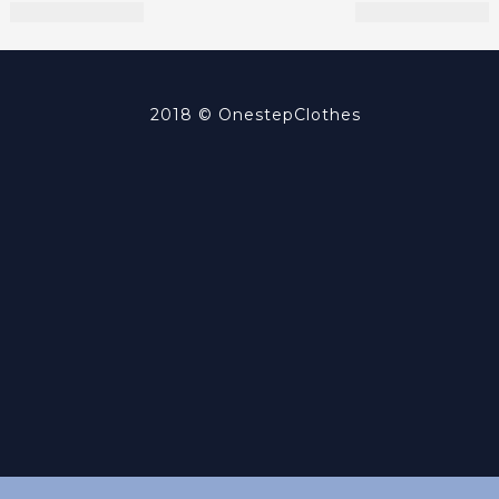
2018 ©
OnestepClothes