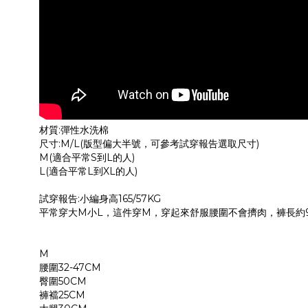
材質:彈性水洗棉
尺寸:M/L(版型偏大半號，可參考試穿報告選取尺寸)
M(適合平常S到L的人)
L(適合平常L到XL的人)
試穿報告:小編身高165/57KG
平常穿大M小L，這件穿M，穿起來舒服腰圍不會擠肉，褲長約9
M
腰圍32-47CM
臀圍50CM
褲襠25CM