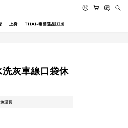
套
上身
THAI-泰國選品🇹🇭
立即購買
水洗灰車線口袋休
，免運費