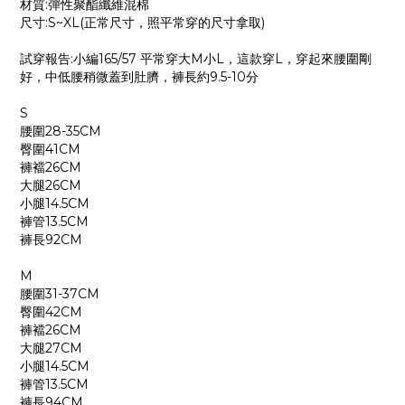
材質:彈性聚酯纖維混棉
尺寸:S~XL(正常尺寸，照平常穿的尺寸拿取)
試穿報告:小編165/57 平常穿大M小L，這款穿L，穿起來腰圍剛
好，中低腰稍微蓋到肚臍，褲長約9.5-10分
S
腰圍28-35CM
臀圍41CM
褲襠26CM
大腿26CM
小腿14.5CM
褲管13.5CM
褲長92CM
M
腰圍31-37CM
臀圍42CM
褲襠26CM
大腿27CM
小腿14.5CM
褲管13.5CM
褲長94CM