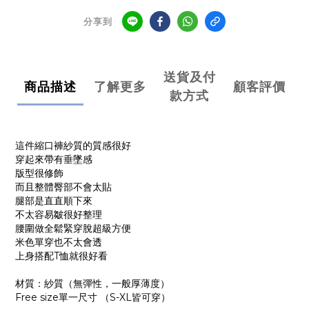
分享到
送貨及付
商品描述
了解更多
顧客評價
款方式
這件縮口褲紗質的質感很好
穿起來帶有垂墜感
版型很修飾
而且整體臀部不會太貼
腿部是直直順下來
不太容易皺很好整理
腰圍做全鬆緊穿脫超級方便
米色單穿也不太會透
上身搭配T恤就很好看
材質：紗質（無彈性，一般厚薄度）
Free size單一尺寸 （S-XL皆可穿）