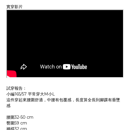
實穿影片
試穿報告：
小編165/57 平常穿大M小L
這件穿起來腰圍舒適，中腰有包覆感，長度算全長到腳踝有垂墜
感
腰圍32-50 cm
臀圍59 cm
褲檔32 cm