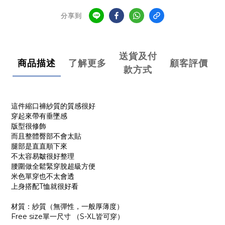
分享到
送貨及付
商品描述
了解更多
顧客評價
款方式
這件縮口褲紗質的質感很好
穿起來帶有垂墜感
版型很修飾
而且整體臀部不會太貼
腿部是直直順下來
不太容易皺很好整理
腰圍做全鬆緊穿脫超級方便
米色單穿也不太會透
上身搭配T恤就很好看
材質：紗質（無彈性，一般厚薄度）
Free size單一尺寸 （S-XL皆可穿）