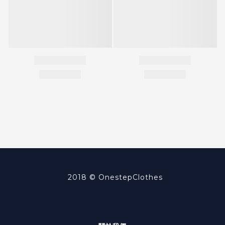
2018 ©
OnestepClothes