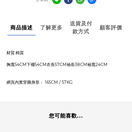
送貨及付
商品描述
了解更多
顧客評價
款方式
材質:棉質
胸寬54CM下襬54CM衣長57CM袖長38CM袖寬24CM
網頁內實穿圖身形： 165CM / 57KG
您可能喜歡...