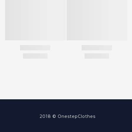
2018 ©
OnestepClothes