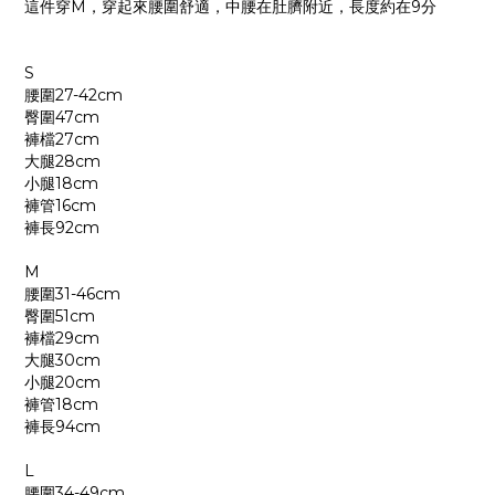
這件穿M，穿起來腰圍舒適，中腰在肚臍附近，長度約在9分
S
腰圍27-42cm
臀圍47cm
褲檔27cm
大腿28cm
小腿18cm
褲管16cm
褲長92cm
M
腰圍31-46cm
臀圍51cm
褲檔29cm
大腿30cm
小腿20cm
褲管18cm
褲長94cm
L
腰圍34-49cm