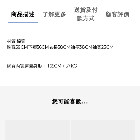
送貨及付
商品描述
了解更多
顧客評價
款方式
材質:棉質
胸寬59CM下襬56CM衣長58CM袖長38CM袖寬23CM
網頁內實穿圖身形： 165CM / 57KG
您可能喜歡...