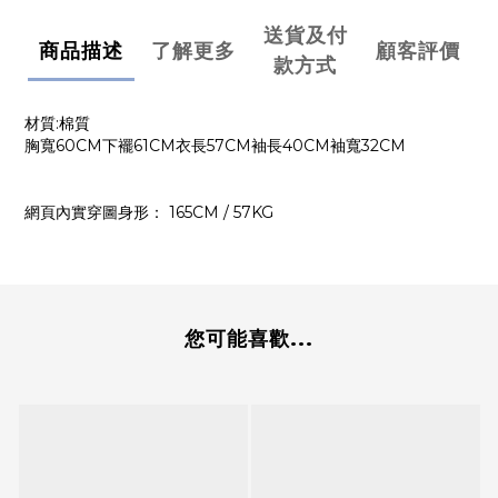
送貨及付
商品描述
了解更多
顧客評價
款方式
材質:棉質
胸寬60CM下襬61CM衣長57CM袖長40CM袖寬32CM
網頁內實穿圖身形： 165CM / 57KG
您可能喜歡...