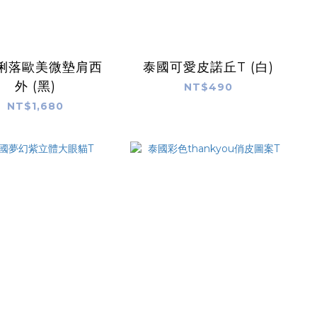
俐落歐美微墊肩西
泰國可愛皮諾丘T (白)
外 (黑)
NT$490
NT$1,680