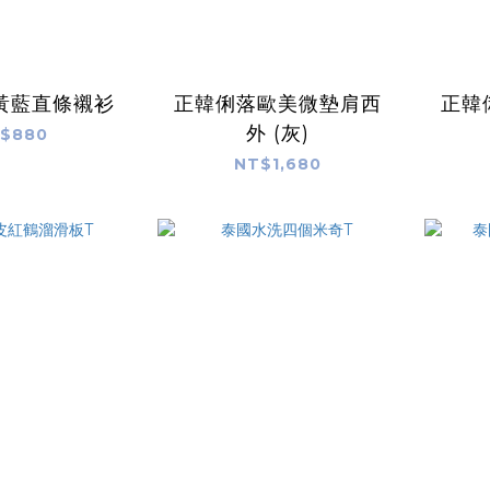
黃藍直條襯衫
正韓俐落歐美微墊肩西
正韓
外 (灰)
$880
NT$1,680