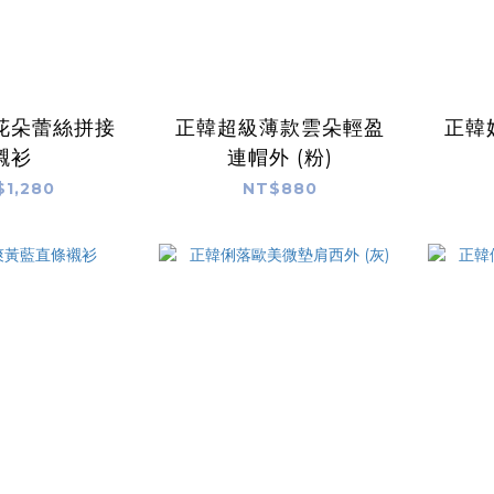
花朵蕾絲拼接
正韓超級薄款雲朵輕盈
正韓
襯衫
連帽外 (粉)
$1,280
NT$880