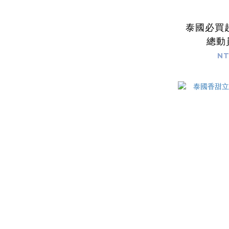
泰國必買
總動
NT