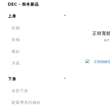
DEC - 秋冬新品
上身
短袖
正韓寬
長袖
NT
襯衫
洋裝
下身
全部下身
鬆緊帶系列褲款