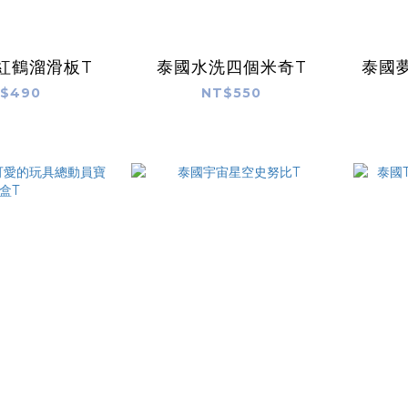
紅鶴溜滑板T
泰國水洗四個米奇T
泰國
$490
NT$550