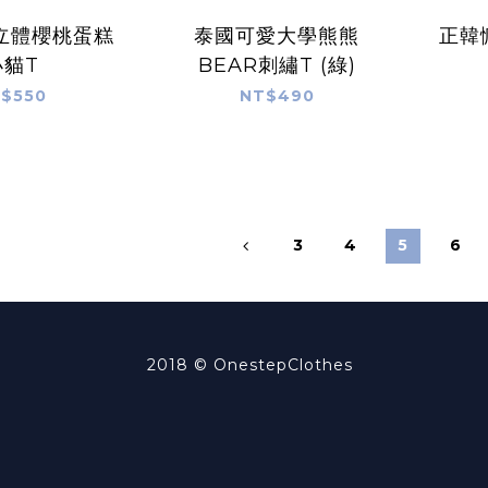
立體櫻桃蛋糕
泰國可愛大學熊熊
正韓
小貓T
BEAR刺繡T (綠)
$550
NT$490
3
4
5
6
2018 ©
OnestepClothes