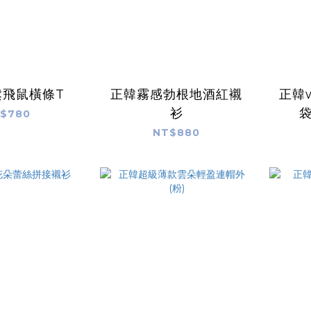
鬆飛鼠橫條T
正韓霧感勃根地酒紅襯
正韓
衫
袋
$780
NT$880