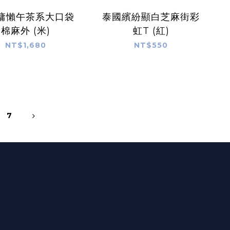
慵懶午茶系大口袋
泰國繽紛顯白芝麻街彩
棉麻外 (米)
虹T (紅)
NT$1,680
NT$550
7