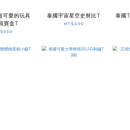
超可愛的玩具
泰國宇宙星空史努比T
泰國T
員寶盒T
NT$490
$550