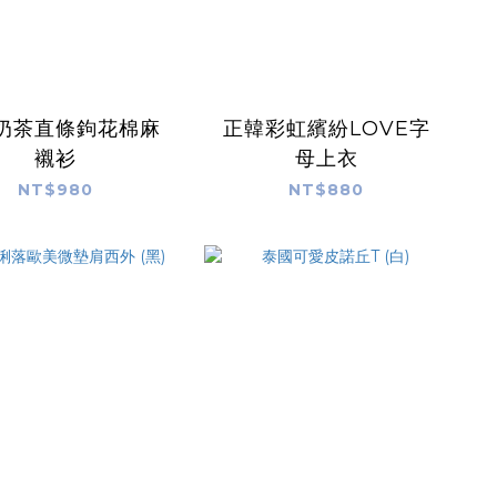
奶茶直條鉤花棉麻
正韓彩虹繽紛LOVE字
襯衫
母上衣
NT$980
NT$880